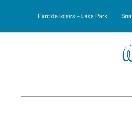
Passer
au
Parc de loisirs – Lake Park
Sna
contenu
W